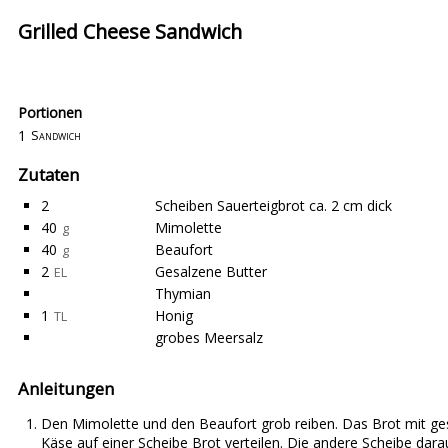
Grilled Cheese Sandwich
Portionen
1
Sandwich
Zutaten
2
Scheiben Sauerteigbrot ca. 2 cm dick
40
Mimolette
g
40
Beaufort
g
2
Gesalzene Butter
EL
Thymian
1
Honig
TL
grobes Meersalz
Anleitungen
Den Mimolette und den Beaufort grob reiben. Das Brot mit ge
Käse auf einer Scheibe Brot verteilen. Die andere Scheibe dara