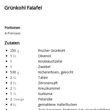
Grünkohl Falafel
Portionen
4
Portionen
Zutaten
250
frischer Grünkohl
g
1
Olivenöl
EL
1
Knoblauchzehe
1
Zwiebel
530
Kichererbsen, gekocht
g
2
Tahini
EL
3
Zitronensaft
EL
2
Kreuzkümmel
TL
1
Kurkuma
TL
2
Petersilie
Zweige
4
gemahlene Haferflocken
EL
Zum Servieren: Endiviensalat, Granatapfelker