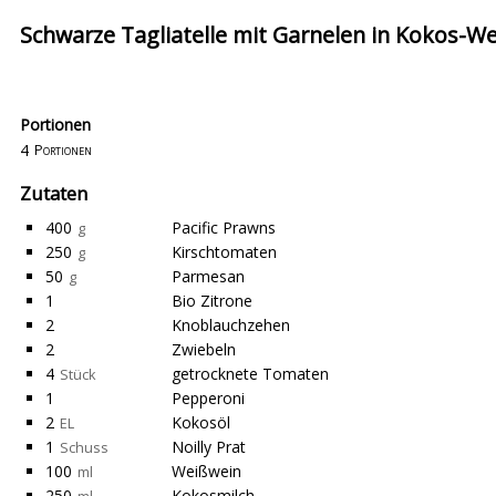
Schwarze Tagliatelle mit Garnelen in Kokos-W
Portionen
4
Portionen
Zutaten
400
Pacific Prawns
g
250
Kirschtomaten
g
50
Parmesan
g
1
Bio Zitrone
2
Knoblauchzehen
2
Zwiebeln
4
getrocknete Tomaten
Stück
1
Pepperoni
2
Kokosöl
EL
1
Noilly Prat
Schuss
100
Weißwein
ml
250
Kokosmilch