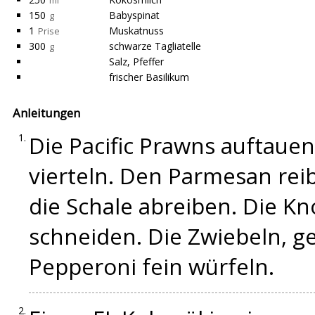
ml
150
Babyspinat
g
1
Muskatnuss
Prise
300
schwarze Tagliatelle
g
Salz, Pfeffer
frischer Basilikum
Anleitungen
Die Pacific Prawns auftauen
vierteln. Den Parmesan rei
die Schale abreiben. Die K
schneiden. Die Zwiebeln, 
Pepperoni fein würfeln.