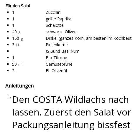
Für den Salat
1
Zucchini
1
gelbe Paprika
1
Schalotte
40
schwarze Oliven
g
150
Dinkel (ganzes Korn, am besten im Kochbeut
g
3
Pinienkerne
EL
½ Bund Basilikum
1
Bio Zitrone
50
Gemüsebrühe
ml
2
EL Olivenöl
Anleitungen
Den COSTA Wildlachs nach 
lassen. Zuerst den Salat vo
Packungsanleitung bissfest 