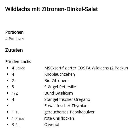
Wildlachs mit Zitronen-Dinkel-Salat
Portionen
4
Portionen
Zutaten
Für den Lachs
4
MSC-zertifizierter COSTA Wildlachs (2 Packu
Stück
4
Knoblauchzehen
2
Bio Zitronen
5
Stängel Petersilie
1/2
Bund Basilikum
4
Stängel frischer Oregano
Etwas frischer Thymian
1
geräuchertes Paprikapulver
TL
1
rote Chiliflocken
Prise
3
Olivenöl
EL