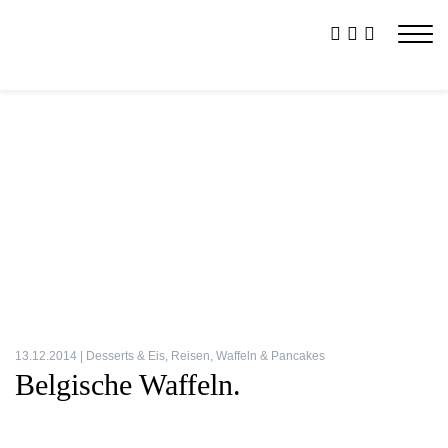
13.12.2014 |
Desserts & Eis
,
Reisen
,
Waffeln & Pancakes
Belgische Waffeln.