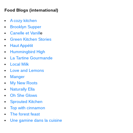
Food Blogs (international)
A cozy kitchen
Brooklyn Supper
Canelle et Vanill
e
Green Kitchen Stories
Haut Appétit
Hummingbird High
La Tartine Gourmande
Local Milk
Love and Lemons
Manger
My New Roots
Naturally Ella
Oh She Glows
Sprouted Kitchen
Top with cinnamon
The forest feast
Une gamine dans la cuisine