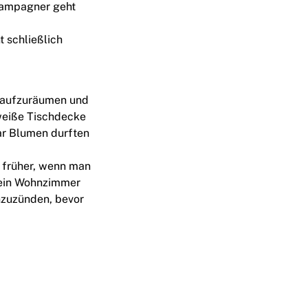
hampagner geht
 schließlich
, aufzuräumen und
 weiße Tischdecke
aar Blumen durften
 früher, wenn man
mein Wohnzimmer
anzuzünden, bevor