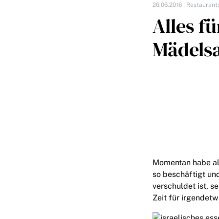
26.06.2016 |
Restaurant
Alles f
Mädels
Momentan habe alle
so beschäftigt und
verschuldet ist, s
Zeit für irgendet