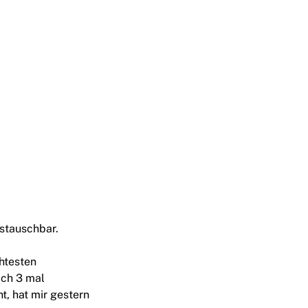
ustauschbar.
chtesten
ich 3 mal
t, hat mir gestern