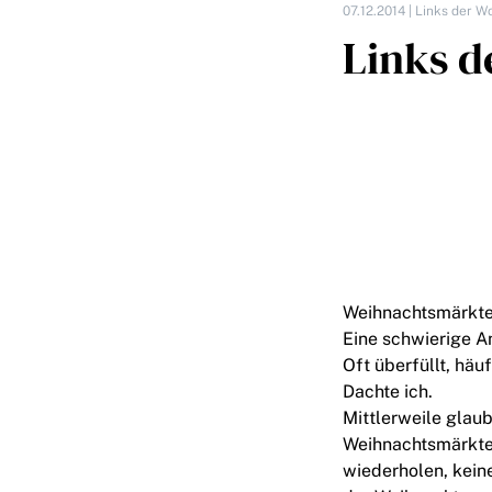
07.12.2014 |
Links der W
Links d
Weihnachtsmärkte
Eine schwierige An
Oft überfüllt, häu
Dachte ich.
Mittlerweile glaub
Weihnachtsmärkte i
wiederholen, keine