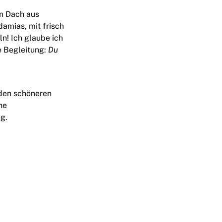
em Dach aus
amias, mit frisch
! Ich glaube ich
e Begleitung:
Du
 den schöneren
ne
g.