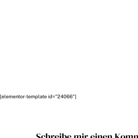
[elementor-template id="24066"]
Schreibe mir einen Kom