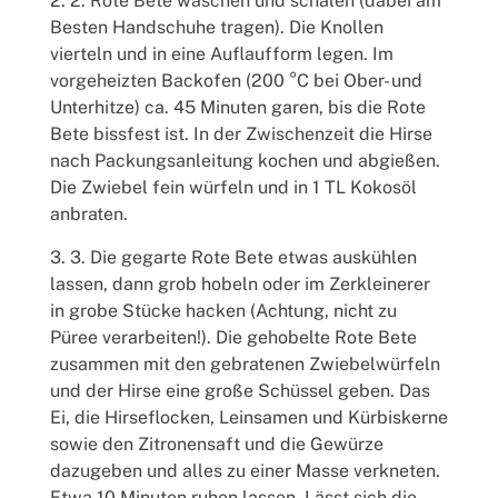
2. Rote Bete waschen und schälen (dabei am
Besten Handschuhe tragen). Die Knollen
vierteln und in eine Auflaufform legen. Im
vorgeheizten Backofen (200 °C bei Ober- und
Unterhitze) ca. 45 Minuten garen, bis die Rote
Bete bissfest ist. In der Zwischenzeit die Hirse
nach Packungsanleitung kochen und abgießen.
Die Zwiebel fein würfeln und in 1 TL Kokosöl
anbraten.
3. Die gegarte Rote Bete etwas auskühlen
lassen, dann grob hobeln oder im Zerkleinerer
in grobe Stücke hacken (Achtung, nicht zu
Püree verarbeiten!). Die gehobelte Rote Bete
zusammen mit den gebratenen Zwiebelwürfeln
und der Hirse eine große Schüssel geben. Das
Ei, die Hirseflocken, Leinsamen und Kürbiskerne
sowie den Zitronensaft und die Gewürze
dazugeben und alles zu einer Masse verkneten.
Etwa 10 Minuten ruhen lassen. Lässt sich die