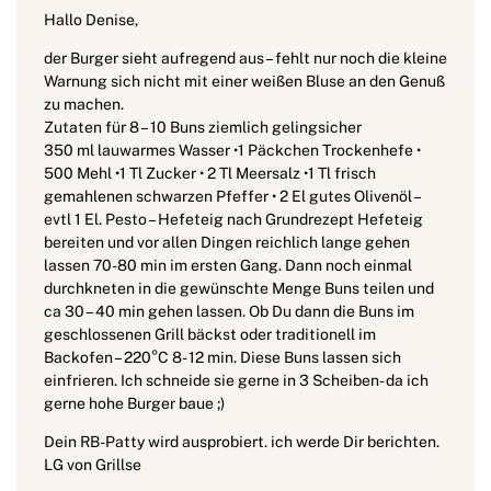
Hallo Denise,
der Burger sieht aufregend aus – fehlt nur noch die kleine
Warnung sich nicht mit einer weißen Bluse an den Genuß
zu machen.
Zutaten für 8 – 10 Buns ziemlich gelingsicher
350 ml lauwarmes Wasser •1 Päckchen Trockenhefe •
500 Mehl •1 Tl Zucker • 2 Tl Meersalz •1 Tl frisch
gemahlenen schwarzen Pfeffer • 2 El gutes Olivenöl –
evtl 1 El. Pesto – Hefeteig nach Grundrezept Hefeteig
bereiten und vor allen Dingen reichlich lange gehen
lassen 70-80 min im ersten Gang. Dann noch einmal
durchkneten in die gewünschte Menge Buns teilen und
ca 30 – 40 min gehen lassen. Ob Du dann die Buns im
geschlossenen Grill bäckst oder traditionell im
Backofen – 220°C 8- 12 min. Diese Buns lassen sich
einfrieren. Ich schneide sie gerne in 3 Scheiben- da ich
gerne hohe Burger baue ;)
Dein RB-Patty wird ausprobiert. ich werde Dir berichten.
LG von Grillse