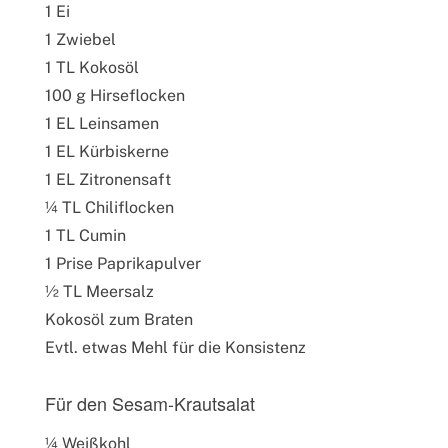
1 Ei
1 Zwiebel
1 TL Kokosöl
100 g Hirseflocken
1 EL Leinsamen
1 EL Kürbiskerne
1 EL Zitronensaft
¼ TL Chiliflocken
1 TL Cumin
1 Prise Paprikapulver
½ TL Meersalz
Kokosöl zum Braten
Evtl. etwas Mehl für die Konsistenz
Für den Sesam-Krautsalat
¼ Weißkohl