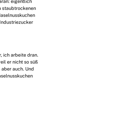
ran: eigentlich
n staubtrockenen
 Haselnusskuchen
 Industriezucker
, ich arbeite dran.
il er nicht so süß
h aber auch. Und
 Haselnusskuchen