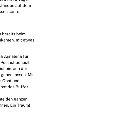
 standen auf dem
ssen kann.
n bereits beim
ankamen, mit etwas
.
ch Annalena für
Pool ist beheizt
ist einfach der
 gehen lassen. Mir
es Obst und
lbst das Buffet
nnte den ganzen
nnen. Ein Traum!