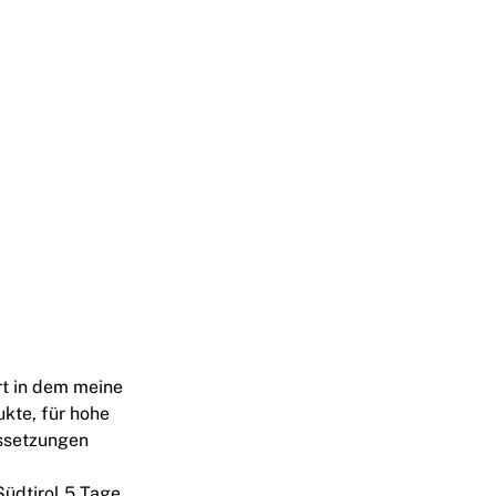
Ort in dem meine
kte, für hohe
ussetzungen
üdtirol 5 Tage