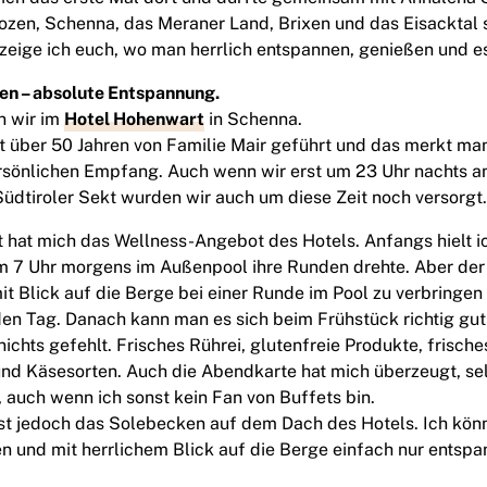
ozen, Schenna, das Meraner Land, Brixen und das Eisacktal
eige ich euch, wo man herrlich entspannen, genießen und e
en – absolute Entspannung.
n wir im
Hotel Hohenwart
in Schenna.
it über 50 Jahren von Familie Mair geführt und das merkt ma
rsönlichen Empfang. Auch wenn wir erst um 23 Uhr nachts 
üdtiroler Sekt wurden wir auch um diese Zeit noch versorgt
t hat mich das Wellness-Angebot des Hotels. Anfangs hielt i
um 7 Uhr morgens im Außenpool ihre Runden drehte. Aber der 
 Blick auf die Berge bei einer Runde im Pool zu verbringen 
den Tag. Danach kann man es sich beim Frühstück richtig gut
 nichts gefehlt. Frisches Rührei, glutenfreie Produkte, frisch
nd Käsesorten. Auch die Abendkarte hat mich überzeugt, se
, auch wenn ich sonst kein Fan von Buffets bin.
 ist jedoch das Solebecken auf dem Dach des Hotels. Ich kö
n und mit herrlichem Blick auf die Berge einfach nur entspa