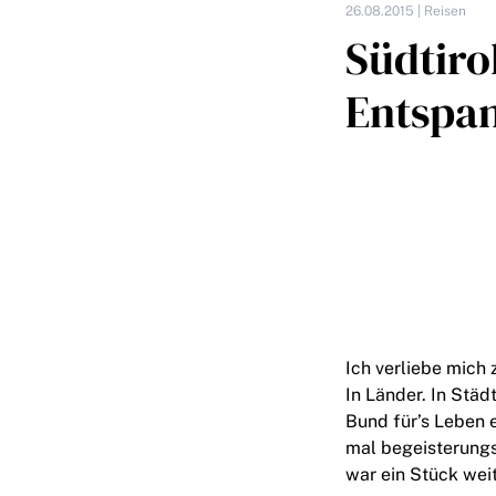
26.08.2015 |
Reisen
Südtiro
Entspan
Ich verliebe mich 
In Länder. In Städ
Bund für’s Leben 
mal begeisterungs
war ein Stück wei