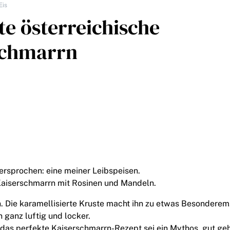
Eis
te österreichische
schmarrn
versprochen: eine meiner Leibspeisen.
Kaiserschmarrn mit Rosinen und Mandeln.
. Die karamellisierte Kruste macht ihn zu etwas Besonderem.
 ganz luftig und locker.
 das perfekte Kaiserschmarrn-Rezept sei ein Mythos, gut ge