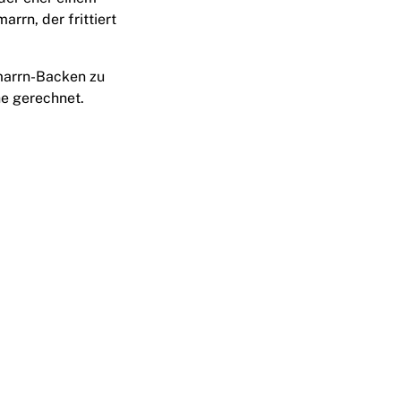
rrn, der frittiert
hmarrn-Backen zu
he gerechnet.