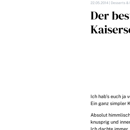
22.05.2014 |
Desserts & 
Der bes
Kaiser
Ich hab’s euch ja 
Ein ganz simpler 
Absolut himmlisch
knusprig und innen
Ich dachte immer,