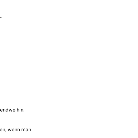
-
gendwo hin.
uten, wenn man