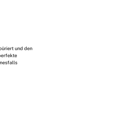
püriert und den
perfekte
inesfalls