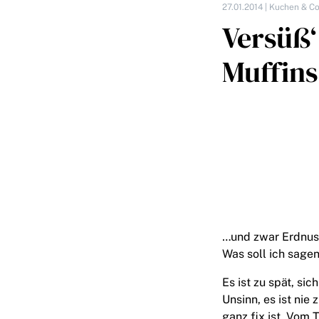
27.01.2014 |
Kuchen & Co
Versüß‘
Muffins
…und zwar Erdnuss
Was soll ich sage
Es ist zu spät, si
Unsinn, es ist nie
ganz fix ist. Vom 