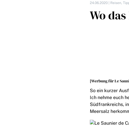
24.06.2020 |
Reisen
,
Tip
Wo das
[Werbung für Le Saun
So ein kurzer Aus
Ich nehme euch he
Südfrankreichs, in
Meersalz herkomm