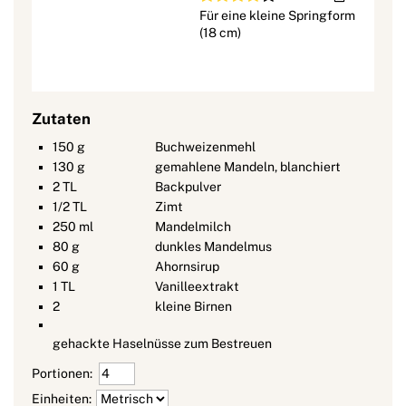
Für eine kleine Springform
(18 cm)
Zutaten
150
g
Buchweizenmehl
130
g
gemahlene Mandeln, blanchiert
2
TL
Backpulver
1/2
TL
Zimt
250
ml
Mandelmilch
80
g
dunkles Mandelmus
60
g
Ahornsirup
1
TL
Vanilleextrakt
2
kleine Birnen
gehackte Haselnüsse zum Bestreuen
Portionen:
Einheiten: