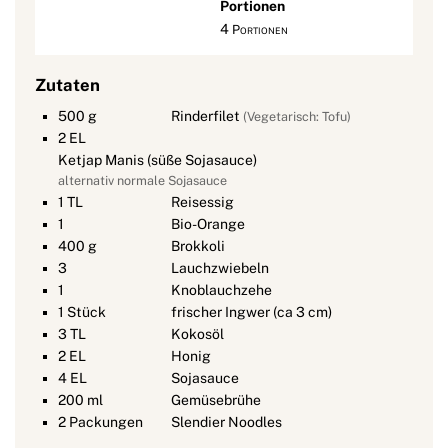
Portionen
4
Portionen
Zutaten
500
g
Rinderfilet
(Vegetarisch: Tofu)
2
EL
Ketjap Manis (süße Sojasauce)
alternativ normale Sojasauce
1
TL
Reisessig
1
Bio-Orange
400
g
Brokkoli
3
Lauchzwiebeln
1
Knoblauchzehe
1
Stück
frischer Ingwer (ca 3 cm)
3
TL
Kokosöl
2
EL
Honig
4
EL
Sojasauce
200
ml
Gemüsebrühe
2
Packungen
Slendier Noodles