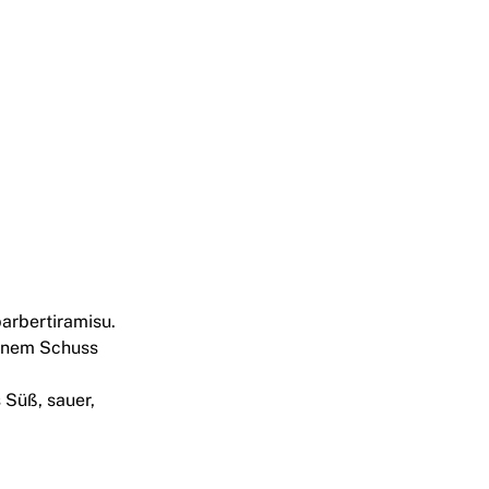
barbertiramisu.
einem Schuss
 Süß, sauer,