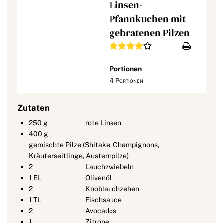
Linsen-
Pfannkuchen mit
gebratenen Pilzen
Portionen
4
Portionen
Zutaten
250
g
rote Linsen
400
g
gemischte Pilze (Shitake, Champignons,
Kräuterseitlinge, Austernpilze)
2
Lauchzwiebeln
1
EL
Olivenöl
2
Knoblauchzehen
1
TL
Fischsauce
2
Avocados
1
Zitrone