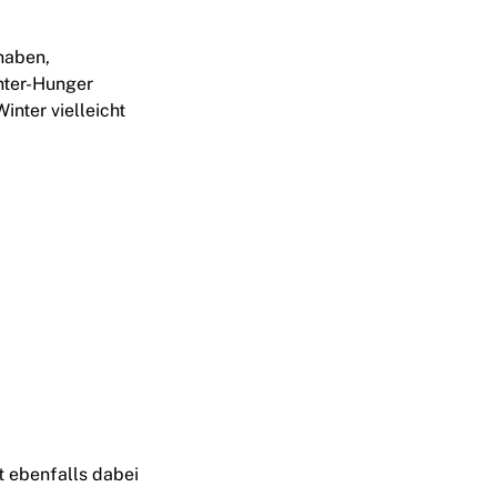
 haben,
nter-Hunger
inter vielleicht
t ebenfalls dabei