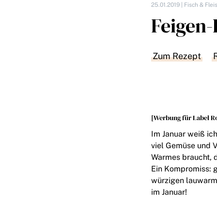
25.01.2019 |
Fisch & Flei
Feigen-
Zum Rezept
[Werbung für Label R
Im Januar weiß ic
viel Gemüse und V
Warmes braucht, da
Ein Kompromiss: g
würzigen lauwarme
im Januar!