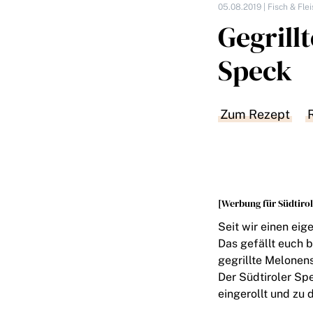
05.08.2019 |
Fisch & Fle
Gegrill
Speck
Zum Rezept
[Werbung für Südtirol
Seit wir einen eig
Das gefällt euch 
gegrillte Melonen
Der Südtiroler Sp
eingerollt und zu 