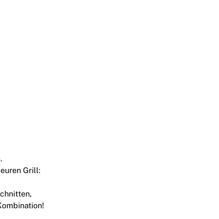
.
uren Grill:
chnitten,
 Kombination!