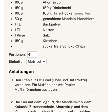
100
g
Ahornsirup
150
g
150 g Dinkelmehl
100
g
100 g Haferflocken
gemahlen
50
g
gemahlene Mandeln, blanchiert
1
TL
Backpulver
1
TL
Natron
1
Prise
Salz
150
g
Kirschen
zuckerfreie Schoko-Chips
Portionen:
Einheiten:
Anleitungen
Den Ofen auf 175 Grad (Ober- und Unterhitze)
vorheizen. Ein Muffinblech mit Papier-
Muffinförmchen auslegen.
Die Eier mit dem Joghurt, der Mandelmilch, dem
Kokosöl, Zitronenschale, Ahornsirup und dem
Vanilleextrakt in einer Rührschüssel verquirlen.