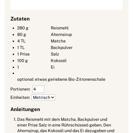
Zutaten
280
g
Reismehl
80
g
Ahornsirup
4
TL
Matcha
1
TL
Backpulver
1
Prise
Salz
100
g
Kokosöl
1
Ei
optional: etwas geriebene Bio-Zitronenschale
Portionen:
Einheiten:
Anleitungen
Das Reismehl mit dem Matcha, Backpulver und
einer Prise Salz in eine Rührschüsseö geben. Den
Ahornsirup, das Kokosöl und das Ei dazugeben und