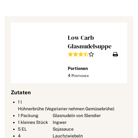
Low Carb
Glasnudelsuppe
Portionen
4
Portionen
Zutaten
1
l
Hühnerbrühe (Vegetarier nehmen Gemüsebrühe)
1
Packung
Glasnudeln von Slendier
1
kleines Stück
Ingwer
5
EL
Sojasauce
4
Lauchzwiebeln