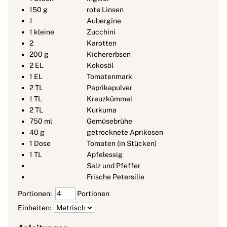
150
g
rote Linsen
1
Aubergine
1
kleine
Zucchini
2
Karotten
200
g
Kichererbsen
2
EL
Kokosöl
1
EL
Tomatenmark
2
TL
Paprikapulver
1
TL
Kreuzkümmel
2
TL
Kurkuma
750
ml
Gemüsebrühe
40
g
getrocknete Aprikosen
1
Dose
Tomaten (in Stücken)
1
TL
Apfelessig
Salz und Pfeffer
Frische Petersilie
Portionen:
Portionen
Einheiten: