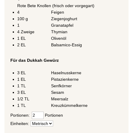
Rote Bete Knollen (frisch oder vorgegart)
4
Feigen
100
g
Ziegenjoghurt
1
Granatapfel
4
Zweige
Thymian
1
EL
Olivenöl
2
EL
Balsamico-Essig
Für das Dukkah Gewürz
3
EL
Haselnusskerne
1
EL
Pistazienkerne
1
TL
Senfkörner
3
EL
Sesam
1/2
TL
Meersalz
1
TL
Kreuzkümmelkerne
Portionen:
Portionen
Einheiten: