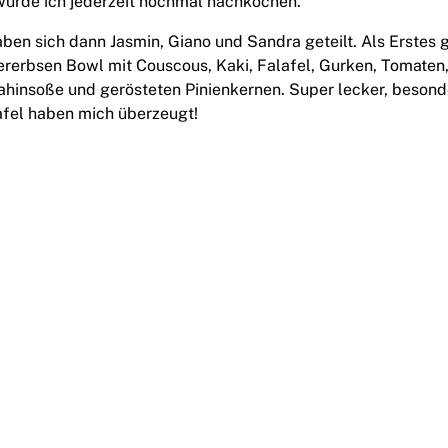
würde ich jederzeit nochmal nachkochen.
en sich dann Jasmin, Giano und Sandra geteilt. Als Erstes 
hererbsen Bowl mit Couscous, Kaki, Falafel, Gurken, Tomaten,
Tahinsoße und gerösteten Pinienkernen. Super lecker, besond
afel haben mich überzeugt!