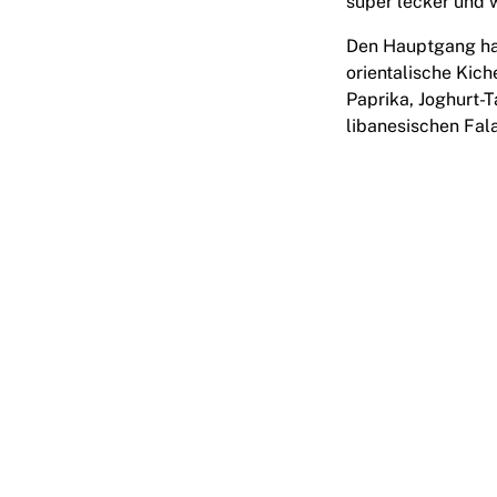
super lecker und 
Den Hauptgang hab
orientalische Kic
Paprika, Joghurt-
libanesischen Fal