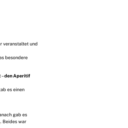
 veranstaltet und
Das besondere
 –
den Aperitif
gab es einen
danach gab es
s
. Beides war