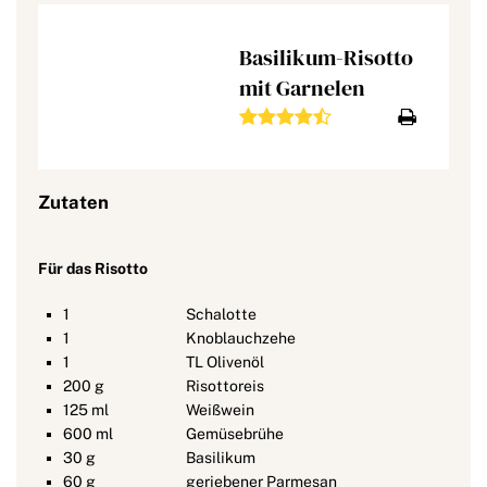
Basilikum-Risotto
mit Garnelen
Zutaten
Für das Risotto
1
Schalotte
1
Knoblauchzehe
1
TL Olivenöl
200
g
Risottoreis
125
ml
Weißwein
600
ml
Gemüsebrühe
30
g
Basilikum
60
g
geriebener Parmesan