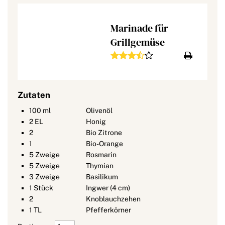
Marinade für
Grillgemüse
Zutaten
100
ml
Olivenöl
2
EL
Honig
2
Bio Zitrone
1
Bio-Orange
5
Zweige
Rosmarin
5
Zweige
Thymian
3
Zweige
Basilikum
1
Stück
Ingwer (4 cm)
2
Knoblauchzehen
1
TL
Pfefferkörner