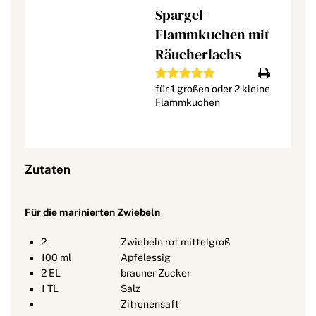
Spargel-
Flammkuchen mit
Räucherlachs
für 1 großen oder 2 kleine
Flammkuchen
Zutaten
Für die marinierten Zwiebeln
2
Zwiebeln rot mittelgroß
100
ml
Apfelessig
2
EL
brauner Zucker
1
TL
Salz
Zitronensaft