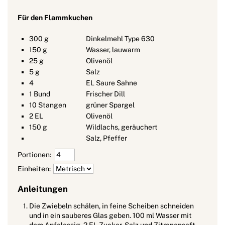
Für den Flammkuchen
300
g
Dinkelmehl Type 630
150
g
Wasser, lauwarm
25
g
Olivenöl
5
g
Salz
4
EL Saure Sahne
1
Bund
Frischer Dill
10
Stangen
grüner Spargel
2
EL
Olivenöl
150
g
Wildlachs, geräuchert
Salz, Pfeffer
Portionen:
Einheiten:
Anleitungen
Die Zwiebeln schälen, in feine Scheiben schneiden
und in ein sauberes Glas geben. 100 ml Wasser mit
dem Apfelessig, 2 EL Zucker, Salz und Zitronensaft