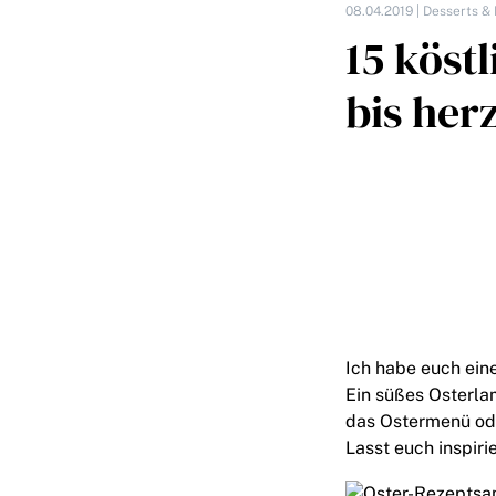
08.04.2019 |
Desserts & 
15 köst
bis her
Ich habe euch ei
Ein süßes Osterlam
das Ostermenü od
Lasst euch inspiri