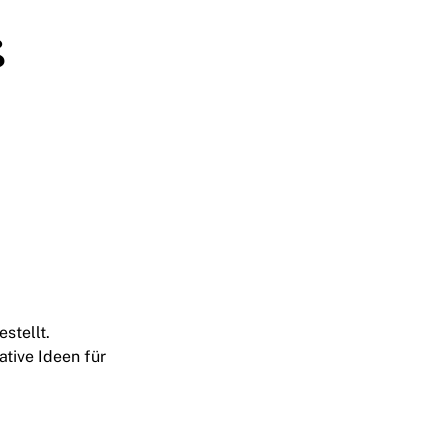
ß
stellt.
ative Ideen für