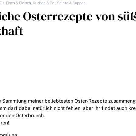
Eis
,
Fisch & Fleisch
,
Kuchen & Co.
,
Salate & Suppen
liche Osterrezepte von sü
zhaft
ne Sammlung meiner beliebtesten Oster-Rezepte zusammenge
m darf dabei natürlich nicht fehlen, aber ihr findet auch kre
er den Osterbrunch.
eren!