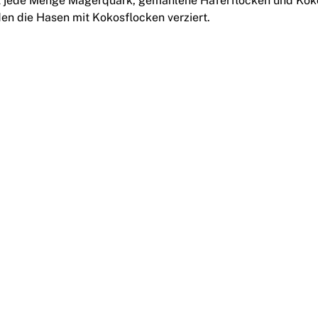
t jede Menge Magerquark, gemahlene Haferflocken und Kok
n die Hasen mit Kokosflocken verziert.