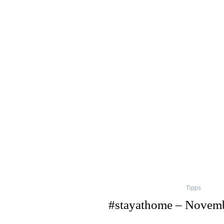
Tipps
#stayathome – Novemb