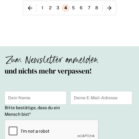
1
2
3
4
5
6
7
8
Zum Newsletter anmelden
und nichts mehr verpassen!
Bitte bestätige, dass du ein
Mensch bist
*