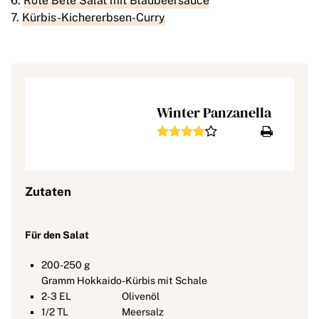
Rote Bete Salat mit Blaubeersauce
Kürbis-Kichererbsen-Curry
Winter Panzanella
Zutaten
Für den Salat
200-250
g
Gramm Hokkaido-Kürbis mit Schale
2-3
EL
Olivenöl
1/2
TL
Meersalz