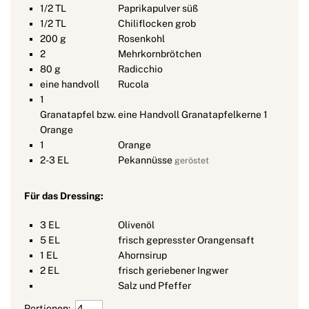
1/2
TL
Paprikapulver süß
1/2
TL
Chiliflocken grob
200
g
Rosenkohl
2
Mehrkornbrötchen
80
g
Radicchio
eine handvoll
Rucola
1
Granatapfel bzw. eine Handvoll Granatapfelkerne 1
Orange
1
Orange
2-3
EL
Pekannüsse
geröstet
Für das Dressing:
3
EL
Olivenöl
5
EL
frisch gepresster Orangensaft
1
EL
Ahornsirup
2
EL
frisch geriebener Ingwer
Salz und Pfeffer
Portionen: